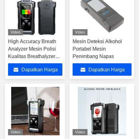
Video
Video
High Accuracy Breath
Mesin Deteksi Alkohol
Analyzer Mesin Polisi
Portabel Mesin
Kualitas Breathalyzer
Penimbang Napas
Dua Mode Deteksi
Dapatkan Harga
Dapatkan Harga
Terbaik
Terbaik
Video
Video