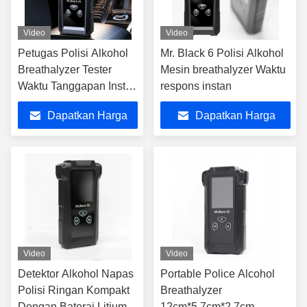
Video
Video
Petugas Polisi Alkohol
Mr. Black 6 Polisi Alkohol
Breathalyzer Tester
Mesin breathalyzer Waktu
Waktu Tanggapan Instan
respons instan
Dengan Layar LCD
Dapatkan Harga
Dapatkan Harga
Terbaik
Terbaik
Video
Video
Detektor Alkohol Napas
Portable Police Alcohol
Polisi Ringan Kompakt
Breathalyzer
Dengan Baterai Litium
12cm*5.7cm*2.7cm