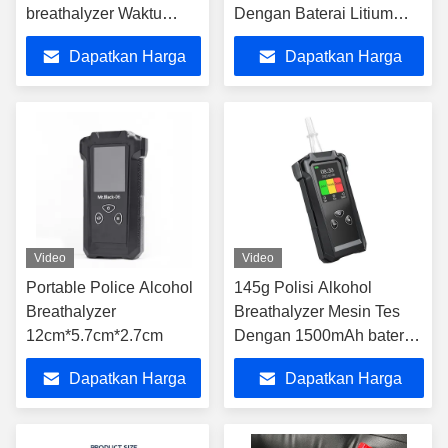
breathalyzer Waktu
Dengan Baterai Litium
respons instan
1500 MAh
Dapatkan Harga
Dapatkan Harga
Terbaik
Terbaik
Video
Video
Portable Police Alcohol
145g Polisi Alkohol
Breathalyzer
Breathalyzer Mesin Tes
12cm*5.7cm*2.7cm
Dengan 1500mAh baterai
lithium isi ulang
Dapatkan Harga
Dapatkan Harga
Terbaik
Terbaik