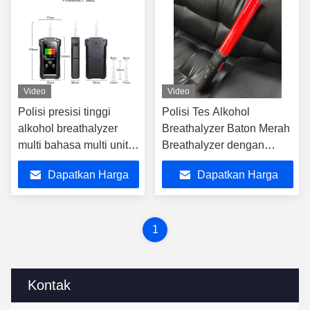
Video
Video
Polisi presisi tinggi
Polisi Tes Alkohol
alkohol breathalyzer
Breathalyzer Baton Merah
multi bahasa multi unit
Breathalyzer dengan
dengan sensor sel
Pengumuman Suara
Dapatkan Harga
Dapatkan Harga
bahan bakar
Terbaik
Terbaik
1
Kontak