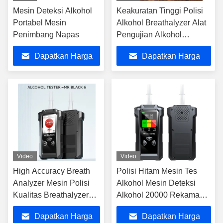
Mesin Deteksi Alkohol
Keakuratan Tinggi Polisi
Portabel Mesin
Alkohol Breathalyzer Alat
Penimbang Napas
Pengujian Alkohol
Dengan Penyimpanan
Dapatkan Harga
Dapatkan Harga
Data
Terbaik
Terbaik
Video
Video
High Accuracy Breath
Polisi Hitam Mesin Tes
Analyzer Mesin Polisi
Alkohol Mesin Deteksi
Kualitas Breathalyzer
Alkohol 20000 Rekaman
Dua Mode Deteksi
penyimpanan
Dapatkan Harga
Dapatkan Harga