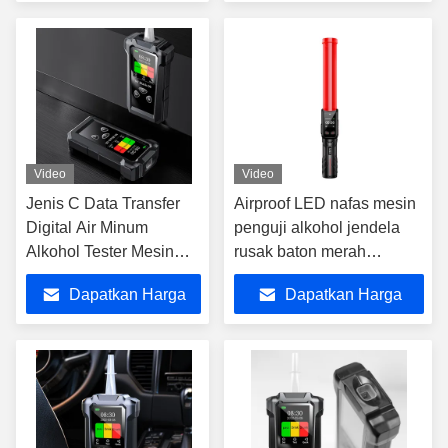
Terbaik
Terbaik
Video
Video
Jenis C Data Transfer
Airproof LED nafas mesin
Digital Air Minum
penguji alkohol jendela
Alkohol Tester Mesin
rusak baton merah
Ringan Untuk
breathalyzer
Dapatkan Harga
Dapatkan Harga
Penegakan Hukum
Terbaik
Terbaik