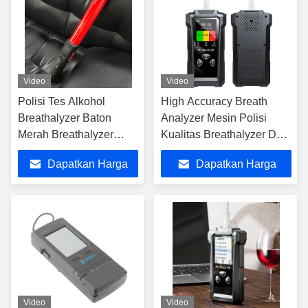
Video
Video
Polisi Tes Alkohol
High Accuracy Breath
Breathalyzer Baton
Analyzer Mesin Polisi
Merah Breathalyzer
Kualitas Breathalyzer Dua
dengan Pengumuman
Mode Deteksi
Dapatkan Harga
Dapatkan Harga
Suara
Terbaik
Terbaik
Video
Video