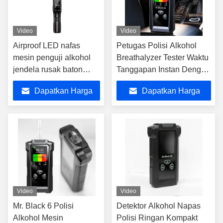
Video
Video
Airproof LED nafas
Petugas Polisi Alkohol
mesin penguji alkohol
Breathalyzer Tester Waktu
jendela rusak baton
Tanggapan Instan Dengan
merah breathalyzer
Layar LCD
Dapatkan Harga
Dapatkan Harga
Terbaik
Terbaik
Video
Video
Mr. Black 6 Polisi
Detektor Alkohol Napas
Alkohol Mesin
Polisi Ringan Kompakt