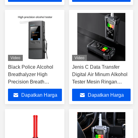
Terbaik
Terbaik
Video
Video
Black Police Alcohol
Jenis C Data Transfer
Breathalyzer High
Digital Air Minum Alkohol
Precision Breath
Tester Mesin Ringan
Analyzer Mesin ZBK-90
Untuk Penegakan Hukum
Dapatkan Harga
Dapatkan Harga
Terbaik
Terbaik