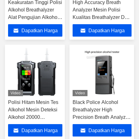
Keakuratan Tinggi Polisi
High Accuracy Breath
Alkohol Breathalyzer
Analyzer Mesin Polisi
Alat Pengujian Alkohol
Kualitas Breathalyzer Dua
Dengan Penyimpanan
Mode Deteksi
Dapatkan Harga
Dapatkan Harga
Data
Terbaik
Terbaik
Video
Video
Polisi Hitam Mesin Tes
Black Police Alcohol
Alkohol Mesin Deteksi
Breathalyzer High
Alkohol 20000
Precision Breath Analyzer
Rekaman penyimpanan
Mesin ZBK-90
Dapatkan Harga
Dapatkan Harga