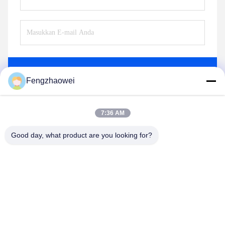
Mengirim
Fengzhaowei
7:36 AM
Good day, what product are you looking for?
Shenzhen Fengzhaowei Technology Co.,Ltd
zhaowei0012022@163.com
86-755-84652995
2/F,NO.A4 BUILDING,HEKAN INDUSTRIAL ZONE,WUHE
ROAD,BANTIAN TOWN LONGGANG DISTRIK