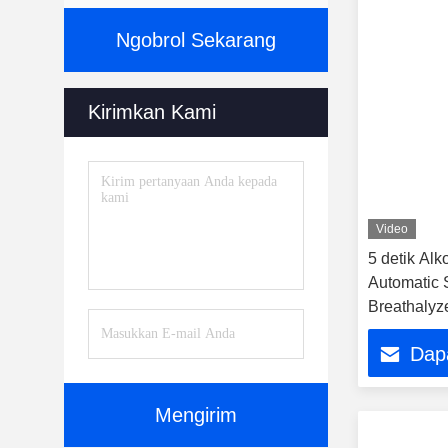
Ngobrol Sekarang
Kirimkan Kami
Video
5 detik Alk
Automatic 
Breathalyz
Dap
Mengirim