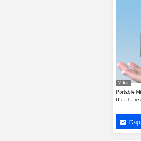
Video
Portable Mi
Breathalyz
Dap