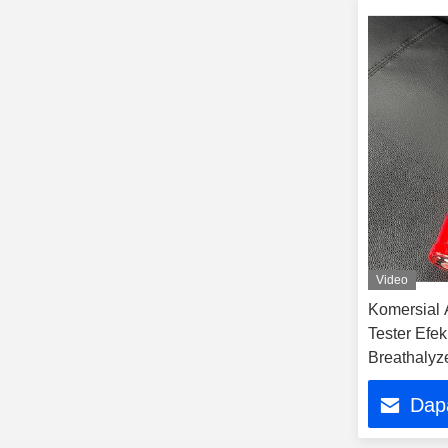
Video
Komersial 
Tester Efe
Breathalyz
Dap