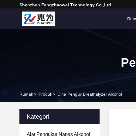
Shenzhen Fengzhaowei Technology Co.,Ltd
Rum
Pe
Rumah
>
Produk
>
Cina Penguji Breathalyzer Alkohol
Kategori
Alat Pengukur Napas Alkohol