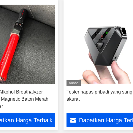
Video
Alkohol Breathalyzer
Tester napas pribadi yang sang
k Magnetic Baton Merah
akurat
er
atkan Harga Terbaik
Dapatkan Harga Ter