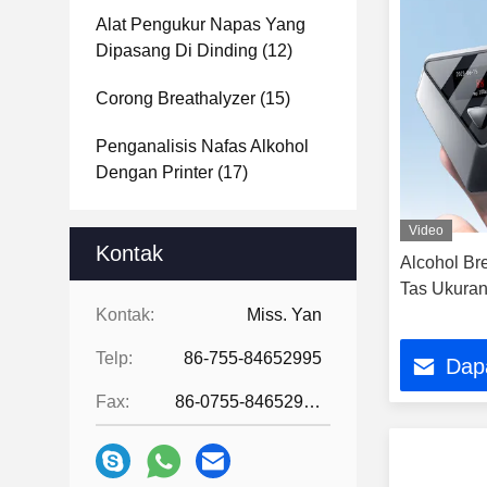
Alat Pengukur Napas Yang
Dipasang Di Dinding
(12)
Corong Breathalyzer
(15)
Penganalisis Nafas Alkohol
Dengan Printer
(17)
Video
Kontak
Alcohol Bre
Tas Ukuran
Kontak:
Miss. Yan
Telp:
86-755-84652995
Dap
Fax:
86-0755-84652995