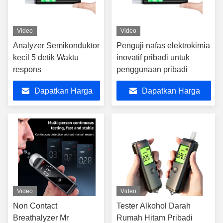
Video
Video
Analyzer Semikonduktor
Penguji nafas elektrokimia
kecil 5 detik Waktu
inovatif pribadi untuk
respons
penggunaan pribadi
Dapatkan Harga
Dapatkan Harga
Terbaik
Terbaik
Video
Video
Non Contact
Tester Alkohol Darah
Breathalyzer Mr
Rumah Hitam Pribadi