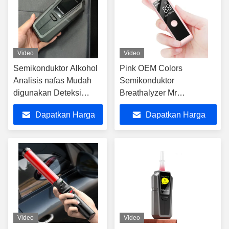
Video
Video
Semikonduktor Alkohol
Pink OEM Colors
Analisis nafas Mudah
Semikonduktor
digunakan Deteksi
Breathalyzer Mr
kisaran 0-400mg/100ml
Black1000 Untuk
Dapatkan Harga
Dapatkan Harga
penggunaan rumah
Terbaik
Terbaik
Video
Video