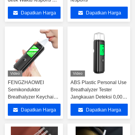
Black05
Dapatkan Harga
Dapatkan Harga
Terbaik
Terbaik
Video
Video
FENGZHAOWEI
ABS Plastic Personal Use
Semikonduktor
Breathalyzer Tester
Breathalyzer Keychain
Jangkauan Deteksi 0,00-
Pribadi Alkohol Tester
200mg/100mL
Dapatkan Harga
Dapatkan Harga
Terbaik
Terbaik