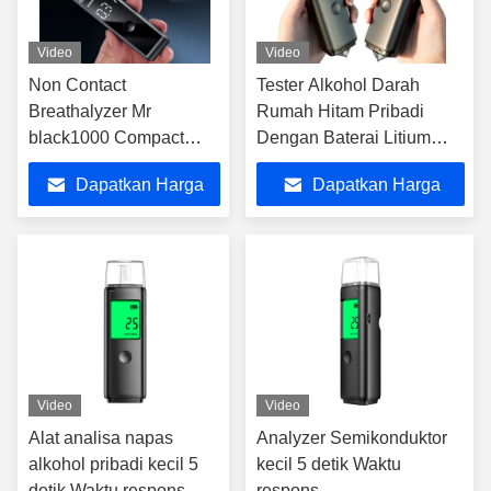
Video
Video
Non Contact
Tester Alkohol Darah
Breathalyzer Mr
Rumah Hitam Pribadi
black1000 Compact
Dengan Baterai Litium
Home Breathalyzer
Terisi
Dapatkan Harga
Dapatkan Harga
Tester
Terbaik
Terbaik
Video
Video
Alat analisa napas
Analyzer Semikonduktor
alkohol pribadi kecil 5
kecil 5 detik Waktu
detik Waktu respons Mr
respons