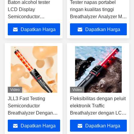
Baton alcohol tester
Tester napas portabel
LCD Display
ringan kualitas tinggi
Semiconductor
Breathalyzer Analyzer Mr
Breathalyzer 240g Jarak
Black 2000
Dapatkan Harga
Dapatkan Harga
uji 3-5cm Termasuk
baterai
Terbaik
Terbaik
Video
Video
JLL3 Fast Testing
Fleksibilitas dengan peluit
Semiconductor
elektronik Traffic
Breathalyzer Dengan
Breathalyzer dengan LCD
Lithium Battery
Display
Dapatkan Harga
Dapatkan Harga