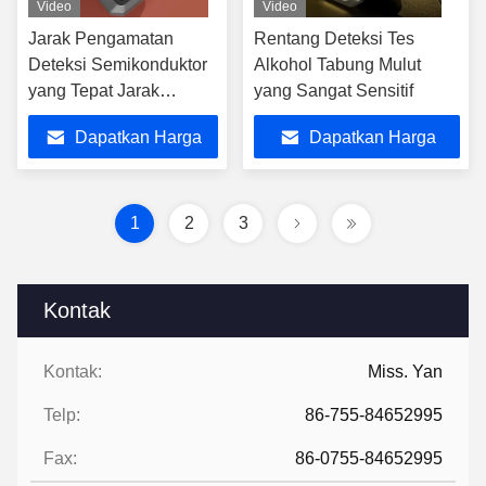
Video
Video
Jarak Pengamatan
Rentang Deteksi Tes
Deteksi Semikonduktor
Alkohol Tabung Mulut
yang Tepat Jarak
yang Sangat Sensitif
Pengamatan
Dapatkan Harga
Dapatkan Harga
Semikonduktor yang
Tepat Jarak pengamatan
Terbaik
Terbaik
3-5 cm Jangkauan
deteksi 0-400mg/100ml
1
2
3
Kontak
Kontak:
Miss. Yan
Telp:
86-755-84652995
Fax:
86-0755-84652995