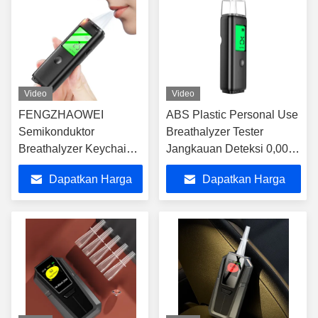
Video
Video
FENGZHAOWEI
ABS Plastic Personal Use
Semikonduktor
Breathalyzer Tester
Breathalyzer Keychain
Jangkauan Deteksi 0,00-
Pribadi Alkohol Tester
200mg/100mL
Dapatkan Harga
Dapatkan Harga
Terbaik
Terbaik