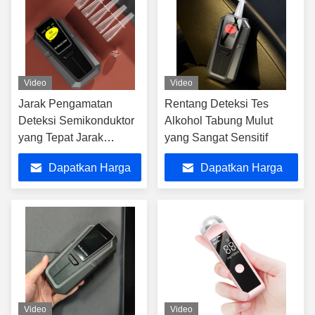
Video
Video
Jarak Pengamatan
Rentang Deteksi Tes
Deteksi Semikonduktor
Alkohol Tabung Mulut
yang Tepat Jarak
yang Sangat Sensitif
Pengamatan
Dapatkan Harga
Dapatkan Harga
Semikonduktor yang
Tepat Jarak pengamatan
Terbaik
Terbaik
3-5 cm Jangkauan
deteksi 0-400mg/100ml
Video
Video