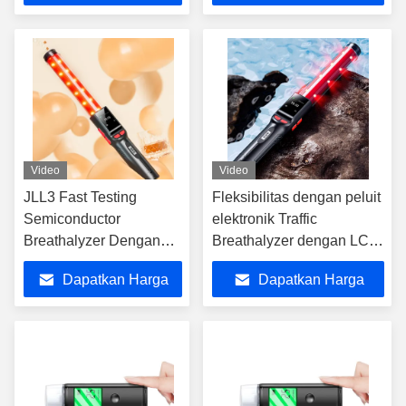
baterai
Terbaik
Terbaik
Video
Video
JLL3 Fast Testing
Fleksibilitas dengan peluit
Semiconductor
elektronik Traffic
Breathalyzer Dengan
Breathalyzer dengan LCD
Lithium Battery
Display
Dapatkan Harga
Dapatkan Harga
Terbaik
Terbaik