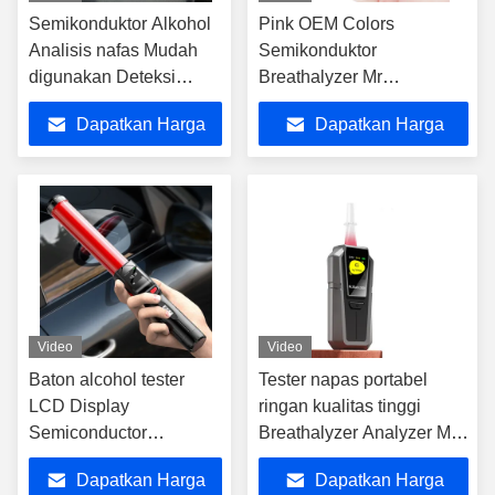
Semikonduktor Alkohol
Pink OEM Colors
Analisis nafas Mudah
Semikonduktor
digunakan Deteksi
Breathalyzer Mr
kisaran 0-400mg/100ml
Black1000 Untuk
Dapatkan Harga
Dapatkan Harga
penggunaan rumah
Terbaik
Terbaik
Video
Video
Baton alcohol tester
Tester napas portabel
LCD Display
ringan kualitas tinggi
Semiconductor
Breathalyzer Analyzer Mr
Breathalyzer 240g Jarak
Black 2000
Dapatkan Harga
Dapatkan Harga
uji 3-5cm Termasuk