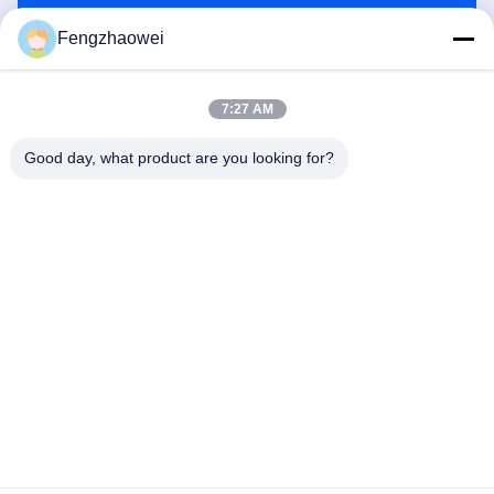
Mengirim
Fengzhaowei
7:27 AM
Good day, what product are you looking for?
Shenzhen Fengzhaowei Technology Co.,Ltd
zhaowei0012022@163.com
86-755-84652995
2/F,NO.A4 BUILDING,HEKAN INDUSTRIAL ZONE,WUHE
ROAD,BANTIAN TOWN LONGGANG DISTRIK
SHENZHEN,GUANGDONG,CHINA
Cina Kualitas Baik Alat Pengukur Napas Alkohol Pribadi