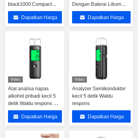
black1000 Compact
Dengan Baterai Litium
Home Breathalyzer
Terisi
Dapatkan Harga
Dapatkan Harga
Tester
Terbaik
Terbaik
Video
Video
Alat analisa napas
Analyzer Semikonduktor
alkohol pribadi kecil 5
kecil 5 detik Waktu
detik Waktu respons Mr
respons
Black05
Dapatkan Harga
Dapatkan Harga
Terbaik
Terbaik