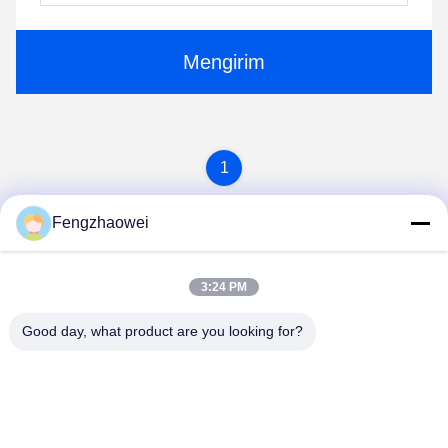
Mengirim
1
Fengzhaowei
3:24 PM
Good day, what product are you looking for?
Shenzhen Fengzhaowei Technology Co.,Ltd
zhaowei0012022@163.com
86-755-84652995