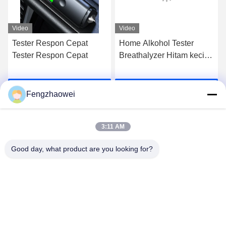
Video
Video
Tester Respon Cepat
Home Alkohol Tester
Tester Respon Cepat
Breathalyzer Hitam kecil
pribadi Alkohol nafas
Tester
k
Dapatkan Harga Terbaik
Dapatkan Harga Terbaik
Fengzhaowei
3:11 AM
Good day, what product are you looking for?
Shenzhen Fengzhaowei Technology Co.,Ltd
zhaowei0012022@163.com
86-755-84652995