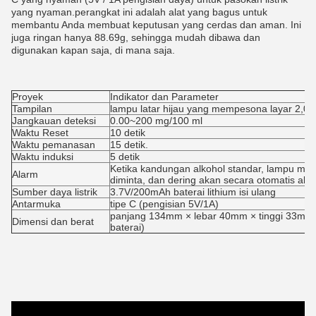
yang nyaman.perangkat ini adalah alat yang bagus untuk
membantu Anda membuat keputusan yang cerdas dan aman. Ini
juga ringan hanya 88.69g, sehingga mudah dibawa dan
digunakan kapan saja, di mana saja.
Proyek
Indikator dan Parameter
Tampilan
lampu latar hijau yang mempesona layar 2,0 i
Jangkauan deteksi
0.00~200 mg/100 ml
Waktu Reset
10 detik
Waktu pemanasan
15 detik.
Waktu induksi
5 detik
Ketika kandungan alkohol standar, lampu mera
Alarm
diminta, dan dering akan secara otomatis ala
Sumber daya listrik
3.7V/200mAh baterai lithium isi ulang
Antarmuka
tipe C (pengisian 5V/1A)
panjang 134mm × lebar 40mm × tinggi 33mm, 
Dimensi dan berat
baterai)