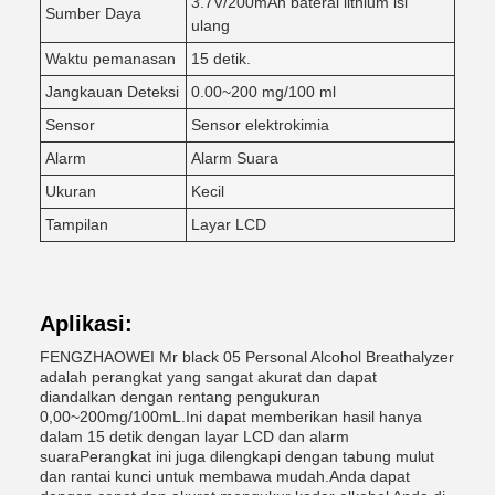
3.7V/200mAh baterai lithium isi
Sumber Daya
ulang
Waktu pemanasan
15 detik.
Jangkauan Deteksi
0.00~200 mg/100 ml
Sensor
Sensor elektrokimia
Alarm
Alarm Suara
Ukuran
Kecil
Tampilan
Layar LCD
Aplikasi:
FENGZHAOWEI Mr black 05 Personal Alcohol Breathalyzer
adalah perangkat yang sangat akurat dan dapat
diandalkan dengan rentang pengukuran
0,00~200mg/100mL.Ini dapat memberikan hasil hanya
dalam 15 detik dengan layar LCD dan alarm
suaraPerangkat ini juga dilengkapi dengan tabung mulut
dan rantai kunci untuk membawa mudah.Anda dapat