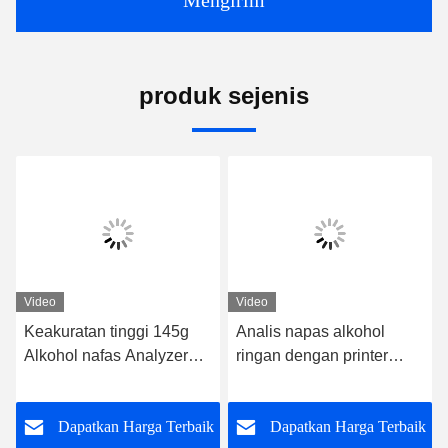
Mengirim
produk sejenis
Video
Video
Keakuratan tinggi 145g
Analis napas alkohol
Alkohol nafas Analyzer
ringan dengan printer
Dengan Printer 12cm *
penyimpanan catatan uji
5.7cm * 2.7cm
200000
k
Dapatkan Harga Terbaik
Dapatkan Harga Terbaik