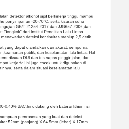
alah detektor alkohol sipil berkinerja tinggi, mampu
uhu penyimpanan -20-70°C, serta kisaran suhu
 pengujian GB/T 21254-2017 dan JJG657-2006,dan
iongkok" dari Institut Penelitian Lalu Lintas
 menawarkan deteksi kontinuitas meniup 2,5 detik
kat yang dapat diandalkan dan akurat, sempurna
,keamanan publik, dan keselamatan lalu lintas. Hal
pemeriksaan DUI dan tes napas pinggir jalan, dan
pat kerjaHal ini juga cocok untuk digunakan di
nnya, serta dalam situasi keselamatan lalu
0-0,40% BAC.Ini didukung oleh baterai lithium isi
 kemampuan pemrosesan yang kuat dan deteksi
 sekitar 52mm (panjang) X 64.5mm (lebar) X 17mm