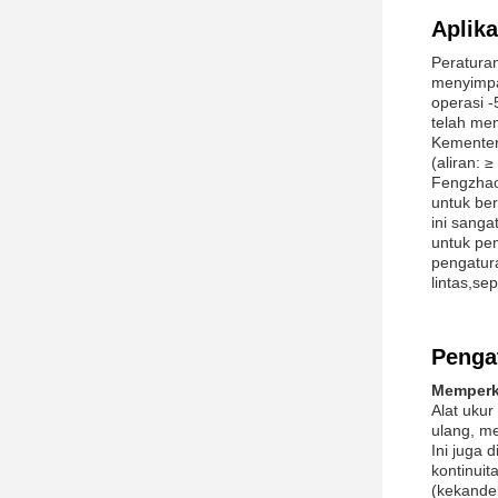
Aplika
Peratura
menyimpan
operasi 
telah mem
Kementer
(aliran: ≥
Fengzhao
untuk ber
ini sanga
untuk pem
pengatura
lintas,se
Penga
Memperke
Alat ukur
ulang, m
Ini juga 
kontinuit
(kekande