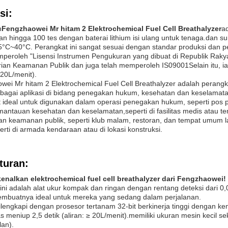
si:
n
Fengzhaowei Mr hitam 2 Elektrochemical Fuel Cell Breathalyzer
ad
 hingga 100 tes dengan baterai lithium isi ulang untuk tenaga.dan s
-5°C~40°C. Perangkat ini sangat sesuai dengan standar produksi dan
peroleh "Lisensi Instrumen Pengukuran yang dibuat di Republik Rakyat T
ian Keamanan Publik dan juga telah memperoleh IS09001Selain itu, ia
 20L/menit).
wei Mr hitam 2 Elektrochemical Fuel Cell Breathalyzer adalah perang
bagai aplikasi di bidang penegakan hukum, kesehatan dan keselamatan
t ideal untuk digunakan dalam operasi penegakan hukum, seperti pos 
antauan kesehatan dan keselamatan,seperti di fasilitas medis atau tem
n keamanan publik, seperti klub malam, restoran, dan tempat umum lai
perti di armada kendaraan atau di lokasi konstruksi.
turan:
nalkan elektrochemical fuel cell breathalyzer dari Fengzhaowei!
 ini adalah alat ukur kompak dan ringan dengan rentang deteksi dari 0,0
embuatnya ideal untuk mereka yang sedang dalam perjalanan.
dilengkapi dengan prosesor tertanam 32-bit berkinerja tinggi dengan
as meniup 2,5 detik (aliran: ≥ 20L/menit).memiliki ukuran mesin kecil
lan).