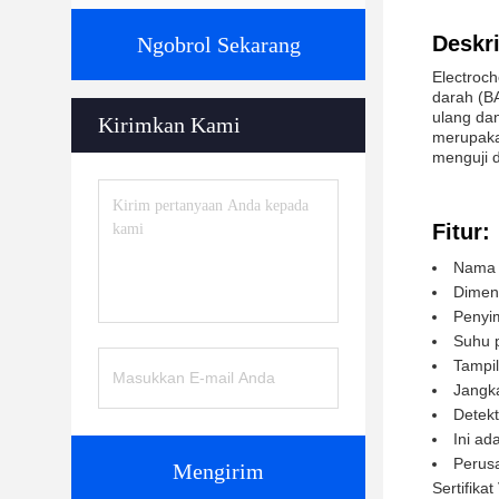
Deskri
Ngobrol Sekarang
Electroch
darah (BA
ulang da
Kirimkan Kami
merupakan
menguji 
Fitur:
Nama p
Dimen
Penyi
Suhu 
Tampil
Jangk
Detek
Ini ad
Perusa
Mengirim
Sertifika