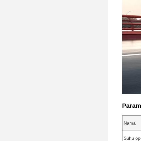
Parame
Nama
Suhu op