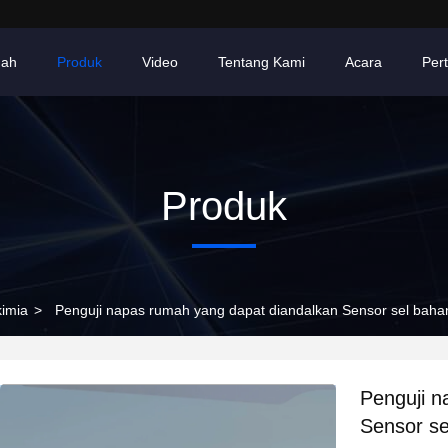
ah
Produk
Video
Tentang Kami
Acara
Per
Produk
kimia
>
Penguji napas rumah yang dapat diandalkan Sensor sel baha
Penguji n
Sensor se