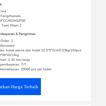
BAC
uk
Cina
 Fengzhaowei
 CE/FCC/ROHS/PSE
 Tuan Hitam 2
mbayaran & Pengiriman
 Order: 1
 discussed
an: kotak warna /per kotak 10,3*3*2cm/0,03kg/150pcs
0*38*45/14kg
man: 2-35 hari kerja
t pembayaran: T/T
kemampuan: 20000 pcs per bulan
tkan Harga Terbaik