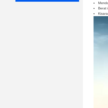
Mendap
Berat 
Kisara