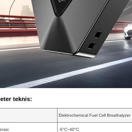
ter teknis:
Elektrochemical Fuel Cell Breathalyzer
erasi
-5°C~40°C