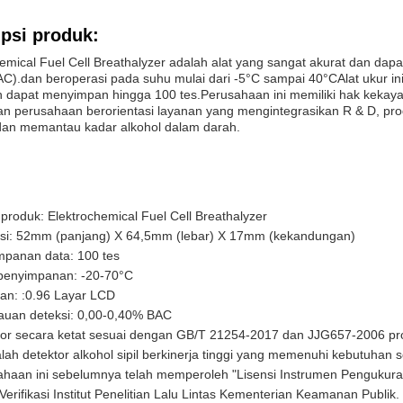
psi produk:
emical Fuel Cell Breathalyzer adalah alat yang sangat akurat dan dap
C).dan beroperasi pada suhu mulai dari -5°C sampai 40°CAlat ukur ini 
n dapat menyimpan hingga 100 tes.Perusahaan ini memiliki hak kekay
 perusahaan berorientasi layanan yang mengintegrasikan R & D, produ
dan memantau kadar alkohol dalam darah.
roduk: Elektrochemical Fuel Cell Breathalyzer
si: 52mm (panjang) X 64,5mm (lebar) X 17mm (kekandungan)
mpanan data: 100 tes
penyimpanan: -20-70°C
an: :0.96 Layar LCD
auan deteksi: 0,00-0,40% BAC
tor secara ketat sesuai dengan GB/T 21254-2017 dan JJG657-2006 pro
alah detektor alkohol sipil berkinerja tinggi yang memenuhi kebutuhan
haan ini sebelumnya telah memperoleh "Lisensi Instrumen Pengukuran
t Verifikasi Institut Penelitian Lalu Lintas Kementerian Keamanan Publik.