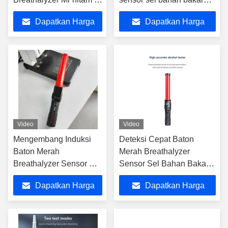
Dengan Bluetooth
untuk tim pabrik
Dapatkan Harga
Dapatkan Harga
Terbaik
Terbaik
Video
Video
Mengembang Induksi
Deteksi Cepat Baton
Baton Merah
Merah Breathalyzer
Breathalyzer Sensor Sel
Sensor Sel Bahan Bakar
Bahan Bakar Untuk Tim
Untuk Tim Pabrik
Dapatkan Harga
Dapatkan Harga
Pabrik
Terbaik
Terbaik