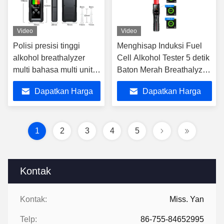
Video
Video
Polisi presisi tinggi
Menghisap Induksi Fuel
alkohol breathalyzer
Cell Alkohol Tester 5 detik
multi bahasa multi unit
Baton Merah Breathalyzer
dengan sensor sel
BJL3
Dapatkan Harga
Dapatkan Harga
bahan bakar
Terbaik
Terbaik
1
2
3
4
5
Kontak
Kontak:
Miss. Yan
Telp:
86-755-84652995