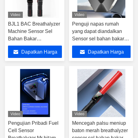
Video
Video
BJL1 BAC Breathalyzer
Penguji napas rumah
Machine Sensor Sel
yang dapat diandalkan
Bahan Bakar
Sensor sel bahan bakar
Elektrokimia
Penguji napas untuk
Dapatkan Harga
Dapatkan Harga
Breathalyzer 0-
deteksi BAC
180mg/100mI
Terbaik
Terbaik
Video
Video
Pengujian Pribadi Fuel
Mencegah palsu meniup
Cell Sensor
baton merah breathalyzer
Breathalyzer Mr hitam 2
sensor sel bahan bakar