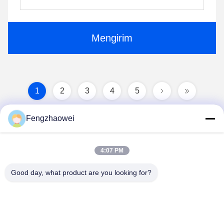
Mengirim
1
2
3
4
5
Fengzhaowei
4:07 PM
Good day, what product are you looking for?
Shenzhen Fengzhaowei Technology Co.,Ltd
zhaowei0012022@163.com