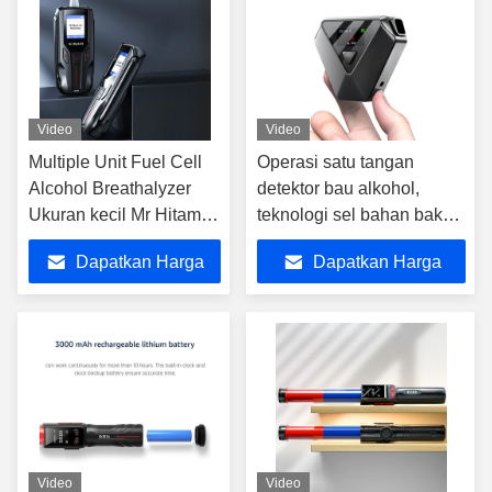
Video
Video
Multiple Unit Fuel Cell
Operasi satu tangan
Alcohol Breathalyzer
detektor bau alkohol,
Ukuran kecil Mr Hitam 3
teknologi sel bahan bakar
Untuk penggunaan
breathalyzer
Dapatkan Harga
Dapatkan Harga
departemen
Terbaik
Terbaik
Video
Video