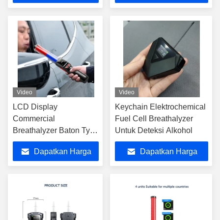
Terbaik
Terbaik
Video
Video
LCD Display
Keychain Elektrochemical
Commercial
Fuel Cell Breathalyzer
Breathalyzer Baton Type
Untuk Deteksi Alkohol
Elektrochemical Fuel
Dapatkan Harga
Dapatkan Harga
Cell Breathalyzer
Terbaik
Terbaik