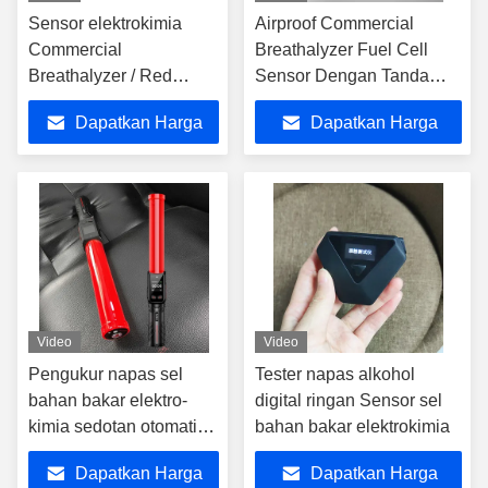
Sensor elektrokimia
Airproof Commercial
Commercial
Breathalyzer Fuel Cell
Breathalyzer / Red
Sensor Dengan Tanda
Baton Breathalyzer
Suara
Dapatkan Harga
Dapatkan Harga
Sensor sel bahan bakar
Terbaik
Terbaik
Video
Video
Pengukur napas sel
Tester napas alkohol
bahan bakar elektro-
digital ringan Sensor sel
kimia sedotan otomatis
bahan bakar elektrokimia
90000 Catatan uji
Dapatkan Harga
Dapatkan Harga