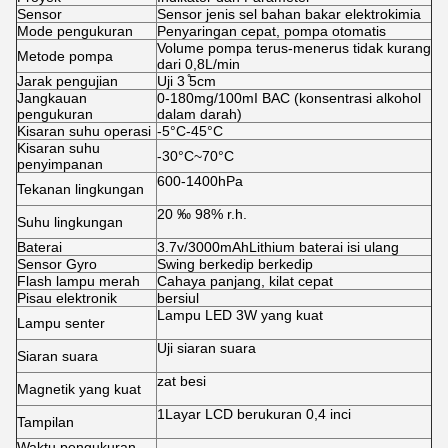
Sensor
Sensor jenis sel bahan bakar elektrokimia
Mode pengukuran
Penyaringan cepat, pompa otomatis
Volume pompa terus-menerus tidak kurang
Metode pompa
dari 0,8L/min
Jarak pengujian
Uji 3 ̊5cm
Jangkauan
0-180mg/100mI BAC (konsentrasi alkohol
pengukuran
dalam darah)
Kisaran suhu operasi
-5°C-45°C
Kisaran suhu
-30°C~70°C
penyimpanan
600-1400hPa
Tekanan lingkungan
20 ‰ 98% r.h.
Suhu lingkungan
Baterai
3.7v/3000mAhLithium baterai isi ulang
Sensor Gyro
Swing berkedip berkedip
Flash lampu merah
Cahaya panjang, kilat cepat
Pisau elektronik
bersiul
Lampu LED 3W yang kuat
Lampu senter
Uji siaran suara
Siaran suara
zat besi
Magnetik yang kuat
1Layar LCD berukuran 0,4 inci
Tampilan
Waktu pengukuran