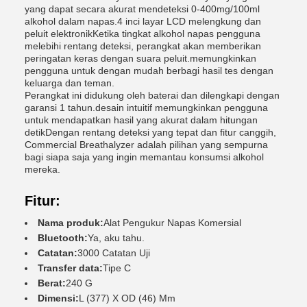
yang dapat secara akurat mendeteksi 0-400mg/100ml
alkohol dalam napas.4 inci layar LCD melengkung dan
peluit elektronikKetika tingkat alkohol napas pengguna
melebihi rentang deteksi, perangkat akan memberikan
peringatan keras dengan suara peluit.memungkinkan
pengguna untuk dengan mudah berbagi hasil tes dengan
keluarga dan teman.
Perangkat ini didukung oleh baterai dan dilengkapi dengan
garansi 1 tahun.desain intuitif memungkinkan pengguna
untuk mendapatkan hasil yang akurat dalam hitungan
detikDengan rentang deteksi yang tepat dan fitur canggih,
Commercial Breathalyzer adalah pilihan yang sempurna
bagi siapa saja yang ingin memantau konsumsi alkohol
mereka.
Fitur:
Nama produk:
Alat Pengukur Napas Komersial
Bluetooth:
Ya, aku tahu.
Catatan:
3000 Catatan Uji
Transfer data:
Tipe C
Berat:
240 G
Dimensi:
L (377) X OD (46) Mm