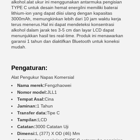
alkohol.alat ukur ini menggunakan antarmuka pengisian
TYPE C untuk desain hemat energiIni memiliki baterai
lithium-ion yang dapat diisi ulang dengan kapasitas
3000mAh, memungkinkan lebih dari 10 jam waktu kerja
terus menerus.Hal ini dapat mendeteksi konsentrasi
alkohol dalam jarak tes 3-5 cm dan layar LCD dapat
menunjukkan hasil tes real-time. Produk ini menawarkan
garansi 1 tahun dan diaktifkan Bluetooth untuk koneksi
mudah.
Pengaturan:
Alat Pengukur Napas Komersial
Nama merek:
Fengzhaowei
Nomor model:
JLL1
Tempat Asal:
Cina
Jaminan:
1 Tahun
Transfer data:
Tipe C
Tampilan:
LCD
Catatan:
3000 Catatan Uji
Dimensi:
L (377) X OD (46) Mm