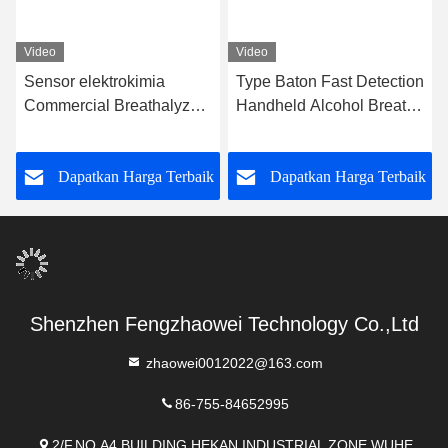
Video
Video
Sensor elektrokimia
Type Baton Fast Detection
Commercial Breathalyzer /
Handheld Alcohol Breath
Red Baton Breathalyzer
Tester Untuk Mobil
Sensor sel bahan bakar
k
Dapatkan Harga Terbaik
Dapatkan Harga Terbaik
Shenzhen Fengzhaowei Technology Co.,Ltd
zhaowei0012022@163.com
86-755-84652995
2/F,NO.A4 BUILDING,HEKAN INDUSTRIAL ZONE,WUHE