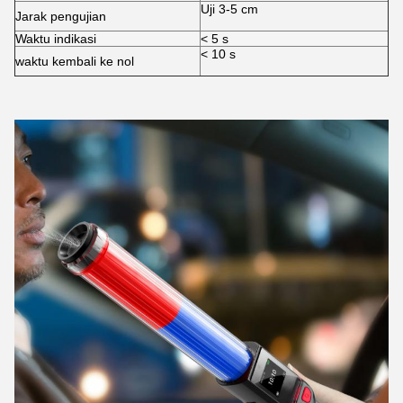
Uji 3-5 cm
Jarak pengujian
Waktu indikasi
< 5 s
< 10 s
waktu kembali ke nol