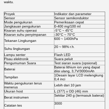
waktu.
Proyek
Indikator dan parameter
Sensor
Sensor semikonduktor
Mode pengukuran
Pemeriksaan cepat
Jangkauan pengukuran
0-400 mg/100 ml
Kisaran suhu operasi
-5°C ~ 45°C
Kisaran suhu penyimpanan
-30°C ~ 70°C
600 ~ 1400hPa
Tekanan Lingkungan
20 ~ 98% r.h.
Suhu lingkungan
Lampu senter
Flash LED
Pisau elektronik
Suara peluit
Pengumuman Suara
Test siaran suara (opsional)
Baterai lithium ion yang dapat
Baterai
diisi ulang, 3,7V/3000mAh
1Desain layar LCD melengkung
Tampilan
0,4 inci
Waktu pengukuran terus
Lebih dari 10 jam
menerus
Ukuran host
L (377) x OD (46) mm
Sekitar 240 g (termasuk baterai)
Berat instrumen
3000
Catatan tes