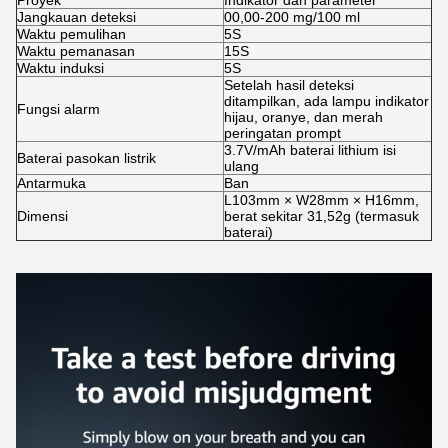
Proyek
Indikator dan parameter
Jangkauan deteksi
00,00-200 mg/100 ml
Waktu pemulihan
5S
Waktu pemanasan
15S
Waktu induksi
5S
Setelah hasil deteksi
ditampilkan, ada lampu indikator
Fungsi alarm
hijau, oranye, dan merah
peringatan prompt
3.7V/mAh baterai lithium isi
Baterai pasokan listrik
ulang
Antarmuka
Ban
L103mm × W28mm × H16mm,
Dimensi
berat sekitar 31,52g (termasuk
baterai)