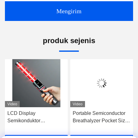
Mengirim
produk sejenis
Video
Video
LCD Display
Portable Semiconductor
Semikonduktor
Breathalyzer Pocket Size
Breathalyzer 240g Jarak
Mr Black1000 Sangat
Uji 3-5cm Termasuk
akurat