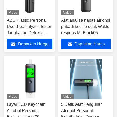
Video
Video
ABS Plastic Personal
Alat analisa napas alkohol
Use Breathalyzer Tester
pribadi kecil 5 detik Waktu
Jangkauan Deteksi
respons Mr Black05
0,00-200mg/100mL
Dapatkan Harga
Dapatkan Harga
Terbaik
Terbaik
Video
Video
Layar LCD Keychain
5 Detik Alat Pengujian
Alcohol Personal
Alcohol Personal
Breathalyzer 0.00-
Breathalyzer Dengan