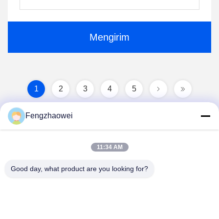
Mengirim
1
2
3
4
5
Fengzhaowei
11:34 AM
Good day, what product are you looking for?
Shenzhen Fengzhaowei Technology Co.,Ltd
zhaowei0012022@163.com