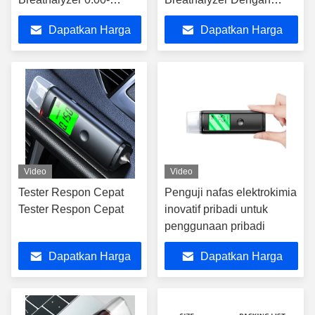
200mg/100mL
Alarm Suara
Dapatkan Harga
Dapatkan Harga
Terbaik
Terbaik
Video
Video
Tester Respon Cepat
Penguji nafas elektrokimia
Tester Respon Cepat
inovatif pribadi untuk
penggunaan pribadi
Dapatkan Harga
Dapatkan Harga
Terbaik
Terbaik