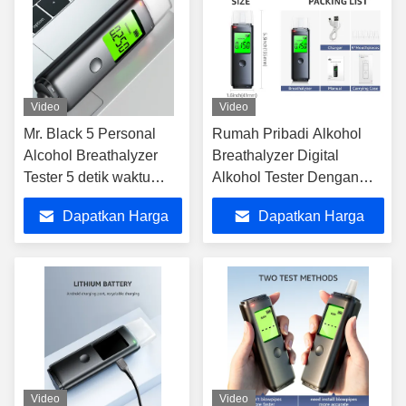
Video
Video
Mr. Black 5 Personal
Rumah Pribadi Alkohol
Alcohol Breathalyzer
Breathalyzer Digital
Tester 5 detik waktu
Alkohol Tester Dengan
respons dengan alarm
Lowing Pengingat
Dapatkan Harga
Dapatkan Harga
suara
Terbaik
Terbaik
Video
Video