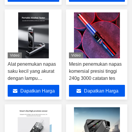
Terbaik
Terbaik
Video
Video
Alat penemukan napas
Mesin penemukan napas
saku kecil yang akurat
komersial presisi tinggi
dengan lampu
240g 3000 catatan tes
pengujian alkohol
Dapatkan Harga
Dapatkan Harga
Terbaik
Terbaik