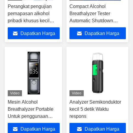
Perangkat pengujian
Compact Alcohol
pernapasan alkohol
Breathalyzer Tester
pribadi khusus kecil
Automatic Shutdown
dengan petunjuk cahaya
Untuk Penggunaan
Dapatkan Harga
Dapatkan Harga
yang berbeda
Pribadi
Terbaik
Terbaik
Video
Video
Mesin Alcohol
Analyzer Semikonduktor
Breathalyzer Portable
kecil 5 detik Waktu
Untuk penggunaan
respons
pribadi Uji XJ1000
Dapatkan Harga
Dapatkan Harga