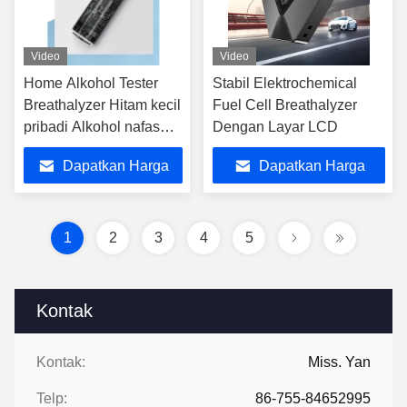
Video
Video
Home Alkohol Tester
Stabil Elektrochemical
Breathalyzer Hitam kecil
Fuel Cell Breathalyzer
pribadi Alkohol nafas
Dengan Layar LCD
Tester
Dapatkan Harga
Dapatkan Harga
Terbaik
Terbaik
1
2
3
4
5
Kontak
Kontak:
Miss. Yan
Telp:
86-755-84652995