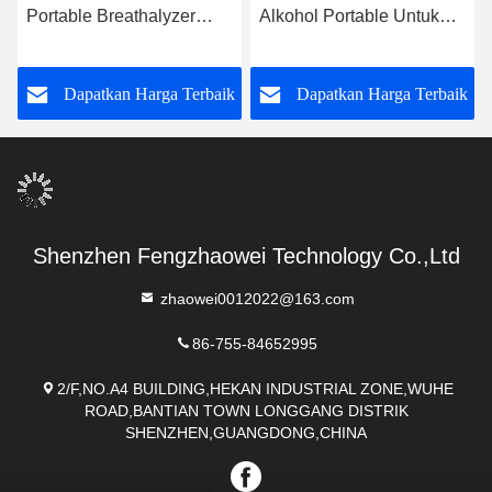
Portable Breathalyzer
Alkohol Portable Untuk
LCD Display Alcohol
Pengujian Cepat dan
Tester
Dapat Diandalkan Mr
k
Dapatkan Harga Terbaik
Dapatkan Harga Terbaik
Black 1000
Shenzhen Fengzhaowei Technology Co.,Ltd
zhaowei0012022@163.com
86-755-84652995
2/F,NO.A4 BUILDING,HEKAN INDUSTRIAL ZONE,WUHE
ROAD,BANTIAN TOWN LONGGANG DISTRIK
SHENZHEN,GUANGDONG,CHINA