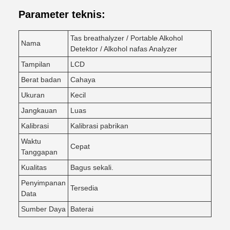
Parameter teknis:
Tas breathalyzer / Portable Alkohol
Nama
Detektor / Alkohol nafas Analyzer
Tampilan
LCD
Berat badan
Cahaya
Ukuran
Kecil
Jangkauan
Luas
Kalibrasi
Kalibrasi pabrikan
Waktu
Cepat
Tanggapan
Kualitas
Bagus sekali.
Penyimpanan
Tersedia
Data
Sumber Daya
Baterai