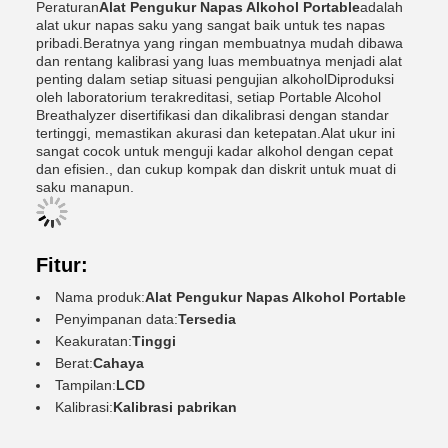
Peraturan
Alat Pengukur Napas Alkohol Portable
adalah
alat ukur napas saku yang sangat baik untuk tes napas
pribadi.Beratnya yang ringan membuatnya mudah dibawa
dan rentang kalibrasi yang luas membuatnya menjadi alat
penting dalam setiap situasi pengujian alkoholDiproduksi
oleh laboratorium terakreditasi, setiap Portable Alcohol
Breathalyzer disertifikasi dan dikalibrasi dengan standar
tertinggi, memastikan akurasi dan ketepatan.Alat ukur ini
sangat cocok untuk menguji kadar alkohol dengan cepat
dan efisien., dan cukup kompak dan diskrit untuk muat di
saku manapun.
Fitur:
Nama produk:
Alat Pengukur Napas Alkohol Portable
Penyimpanan data:
Tersedia
Keakuratan:
Tinggi
Berat:
Cahaya
Tampilan:
LCD
Kalibrasi:
Kalibrasi pabrikan