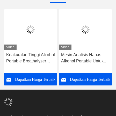
Video
Video
Keakuratan Tinggi Alcohol
Mesin Analisis Napas
Portable Breathalyzer
Alkohol Portable Untuk
LCD Display Alcohol
Pengujian Cepat dan
Tester
Dapat Diandalkan Mr
k
Dapatkan Harga Terbaik
Dapatkan Harga Terbaik
Black 1000