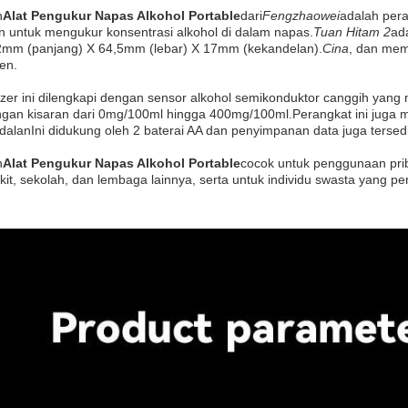
n
Alat Pengukur Napas Alkohol Portable
dari
Fengzhaowei
adalah pera
n untuk mengukur konsentrasi alkohol di dalam napas.
Tuan Hitam 2
ad
52mm (panjang) X 64,5mm (lebar) X 17mm (kekandelan).
Cina
, dan mem
en.
yzer ini dilengkapi dengan sensor alkohol semikonduktor canggih yang
ngan kisaran dari 0mg/100ml hingga 400mg/100ml.Perangkat ini juga m
alanIni didukung oleh 2 baterai AA dan penyimpanan data juga tersed
n
Alat Pengukur Napas Alkohol Portable
cocok untuk penggunaan pri
it, sekolah, dan lembaga lainnya, serta untuk individu swasta yang 