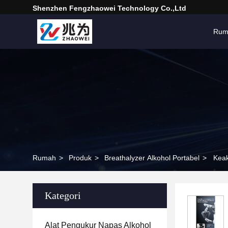
Shenzhen Fengzhaowei Technology Co.,Ltd
Rum
Rumah
>
Produk
>
Breathalyzer Alkohol Portabel
>
Keak
Kategori
Alat Pengukur Napas Alkohol