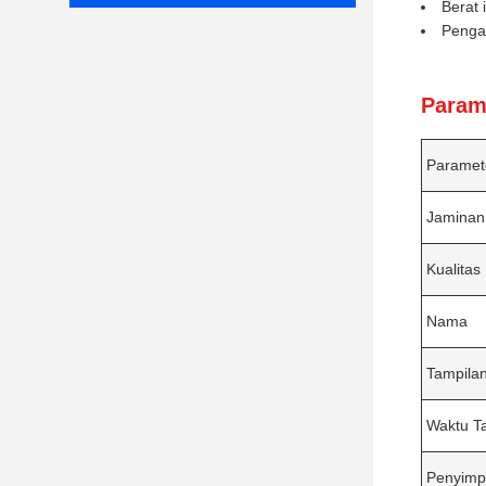
Berat 
Pengat
Parame
Paramet
Jaminan
Kualitas
Nama
Tampila
Waktu T
Penyimp