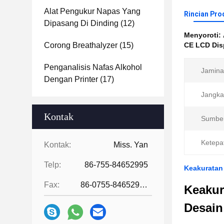
Alat Pengukur Napas Yang
Rincian Pro
Dipasang Di Dinding
(12)
Menyoroti:
Corong Breathalyzer
(15)
CE LCD Disp
Penganalisis Nafas Alkohol
Jamina
Dengan Printer
(17)
Jangka
Kontak
Sumber
Ketepa
Kontak:
Miss. Yan
Telp:
86-755-84652995
Keakuratan 
Fax:
86-0755-84652995
Keakur
Desain