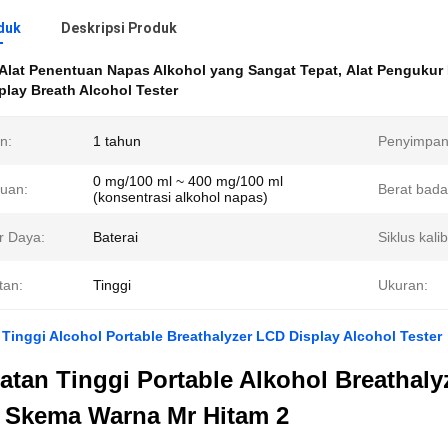
duk
Deskripsi Produk
Alat Penentuan Napas Alkohol yang Sangat Tepat
,
Alat Pengukur 
lay Breath Alcohol Tester
n:
1 tahun
Penyimpan
0 mg/100 ml ~ 400 mg/100 ml
uan:
Berat bada
(konsentrasi alkohol napas)
 Daya:
Baterai
Siklus kalib
tan:
Tinggi
Ukuran:
Tinggi Alcohol Portable Breathalyzer LCD Display Alcohol Tester
atan Tinggi Portable Alkohol Breathal
 Skema Warna Mr Hitam 2