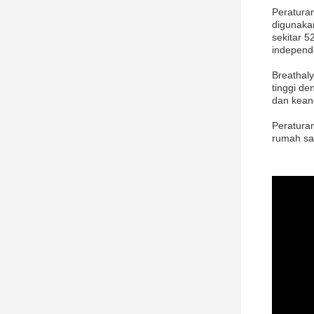
Peratura
digunaka
sekitar 
independ
Breathal
tinggi de
dan keand
Peratura
rumah sak