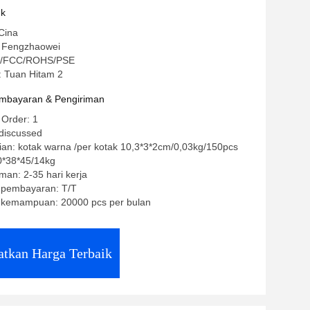
uk
Cina
 Fengzhaowei
 CE/FCC/ROHS/PSE
 Tuan Hitam 2
mbayaran & Pengiriman
 Order: 1
 discussed
an: kotak warna /per kotak 10,3*3*2cm/0,03kg/150pcs
0*38*45/14kg
man: 2-35 hari kerja
t pembayaran: T/T
kemampuan: 20000 pcs per bulan
tkan Harga Terbaik