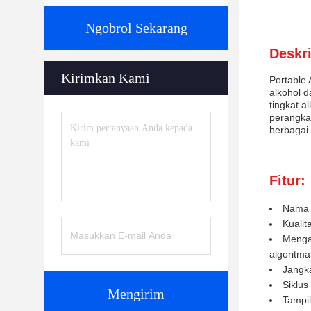
Ngobrol Sekarang
Deskri
Kirimkan Kami
Portable
alkohol 
tingkat a
perangkat
berbagai 
Fitur:
Nama p
Kualit
Mengad
algoritma
Jangka
Siklus
Mengirim
Tampi