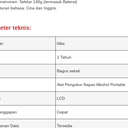
instrumen: Sekitar 140g (termasuk Baterai)
uran bahasa: Cina dan Inggris.
ter teknis:
er
Nilai
1 Tahun
Bagus sekali.
Alat Pengukur Napas Alkohol Portable
n
LCD
anggapan
Cepat
anan Data
Tersedia