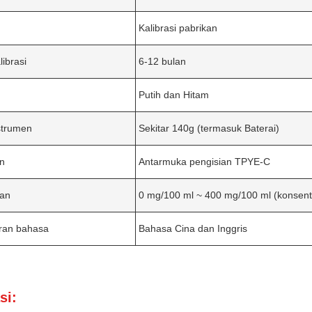
Kalibrasi pabrikan
librasi
6-12 bulan
Putih dan Hitam
strumen
Sekitar 140g (termasuk Baterai)
an
Antarmuka pengisian TPYE-C
an
0 mg/100 ml ~ 400 mg/100 ml (konsentr
ran bahasa
Bahasa Cina dan Inggris
si: