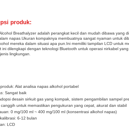
psi produk:
 Alcohol Breathalyzer adalah perangkat kecil dan mudah dibawa yang 
dalam napas.Ukuran kompaknya membuatnya sangat nyaman untuk d
lkohol mereka dalam situasi apa pun.Ini memiliki tampilan LCD untuk m
 ini dilengkapi dengan teknologi Bluetooth untuk operasi nirkabel y
jenis lingkungan.
roduk: Alat analisa napas alkohol portabel
as: Sangat baik
opsi desain sirkuit gas yang kompak, sistem pengambilan sampel presisi
 canggih untuk memastikan pengukuran yang cepat, akurat dan stabil
uan: 0 mg/100 ml ~ 400 mg/100 ml (konsentrasi alkohol napas)
 kalibrasi: 6-12 bulan
lan: LCD