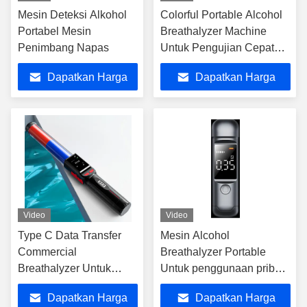
Mesin Deteksi Alkohol
Colorful Portable Alcohol
Portabel Mesin
Breathalyzer Machine
Penimbang Napas
Untuk Pengujian Cepat
dan Dapat Diandalkan
Dapatkan Harga
Dapatkan Harga
XJ1000
Terbaik
Terbaik
Video
Video
Type C Data Transfer
Mesin Alcohol
Commercial
Breathalyzer Portable
Breathalyzer Untuk
Untuk penggunaan pribadi
kisaran 0-400mg/100ml
Uji XJ1000
Dapatkan Harga
Dapatkan Harga