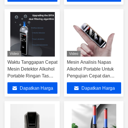
Terbaik
Terbaik
Video
Video
Waktu Tanggapan Cepat
Mesin Analisis Napas
Mesin Detektor Alkohol
Alkohol Portable Untuk
Portable Ringan Tas
Pengujian Cepat dan
Alcohol Breath Tester Mr
Dapat Diandalkan Mr
Dapatkan Harga
Dapatkan Harga
hitam 1000
Black 1000
Terbaik
Terbaik