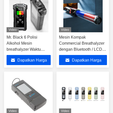
Video
Video
Mr. Black 6 Polisi
Mesin Kompak
Alkohol Mesin
Commercial Breathalyzer
breathalyzer Waktu
dengan Bluetooth / LCD
respons instan
Display
Dapatkan Harga
Dapatkan Harga
Terbaik
Terbaik
Video
Video