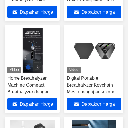
Mesin Tekanan udara
3W Storage
Dapatkan Harga
Dapatkan Harga
Ukuran kecil
Terbaik
Terbaik
Video
Video
Home Breathalyzer
Digital Portable
Machine Compact
Breathalyzer Keychain
Breathalyzer dengan
Mesin pengujian alkohol
Pengingat Suara Bertiup
napas
Dapatkan Harga
Dapatkan Harga
Terbaik
Terbaik