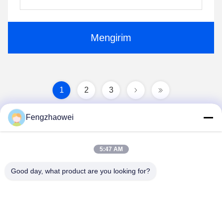
Mengirim
1
2
3
Fengzhaowei
5:47 AM
Good day, what product are you looking for?
Shenzhen Fengzhaowei Technology Co.,Ltd
zhaowei0012022@163.com