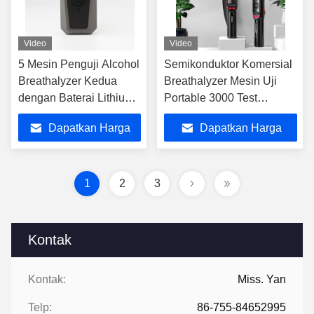
Video
Video
5 Mesin Penguji Alcohol
Semikonduktor Komersial
Breathalyzer Kedua
Breathalyzer Mesin Uji
dengan Baterai Lithium
Portable 3000 Test
Terisi
Records
Dapatkan Harga
Dapatkan Harga
Terbaik
Terbaik
1
2
3
Kontak
Kontak:
Miss. Yan
Telp:
86-755-84652995