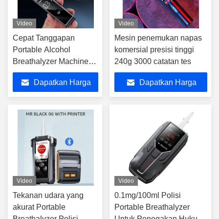
Video
Video
Cepat Tanggapan
Mesin penemukan napas
Portable Alcohol
komersial presisi tinggi
Breathalyzer Machine
240g 3000 catatan tes
Dengan LCD Display
Dapatkan Harga
Dapatkan Harga
Terbaik
Terbaik
Video
Video
Tekanan udara yang
0.1mg/100ml Polisi
akurat Portable
Portable Breathalyzer
Breathalyzer Polisi
Untuk Penegakan Hukum