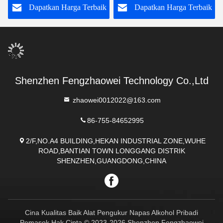
k
Dapatkan Harga Terbaik
Dapatkan Harga Terbaik
Black 1000
Shenzhen Fengzhaowei Technology Co.,Ltd
zhaowei0012022@163.com
86-755-84652995
2/F,NO.A4 BUILDING,HEKAN INDUSTRIAL ZONE,WUHE
ROAD,BANTIAN TOWN LONGGANG DISTRIK
SHENZHEN,GUANGDONG,CHINA
Cina Kualitas Baik Alat Pengukur Napas Alkohol Pribadi
Pemasok.Hak Cipta © 2023-2026 Shenzhen Fengzhaowei