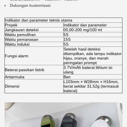
Dukungan kustomisasi
Indikator dan parameter teknis utama
Proyek
Indikator dan parameter
Jangkauan deteksi
00,00-200 mg/100 ml
Waktu pemulihan
5S
Waktu pemanasan
15S
Waktu induksi
5S
Setelah hasil deteksi
ditampilkan, ada lampu indikator
Fungsi alarm
hijau, oranye, dan merah
peringatan prompt
3.7V/mAh baterai lithium isi
Baterai pasokan listrik
ulang
Antarmuka
Ban
L103mm × W28mm × H16mm,
Dimensi
berat sekitar 31,52g (termasuk
baterai)